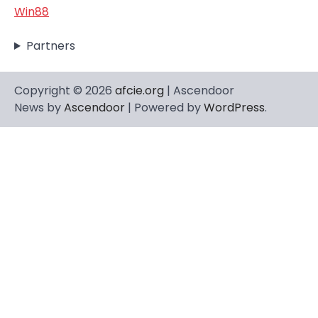
Win88
Partners
Copyright © 2026
afcie.org
| Ascendoor
News by
Ascendoor
| Powered by
WordPress
.