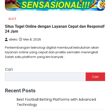
SLOT
Situs Togel Online dengan Layanan Cepat dan Responsif
24 Jam
atekc
Mei 8, 2026
Perkembangan teknologi digital membuat kebutuhan akan
layanan online yang cepat dan praktis semakin meningkat.
Salah satu platform yang kini banyak…
Cari
Cari
Recent Posts
Best Football Betting Platforms with Advanced
Technology