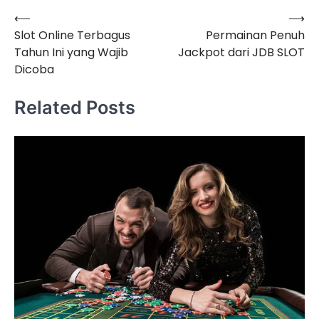
⟵
⟶
Navigasi
Slot Online Terbagus
Permainan Penuh
pos
Tahun Ini yang Wajib
Jackpot dari JDB SLOT
Dicoba
Related Posts