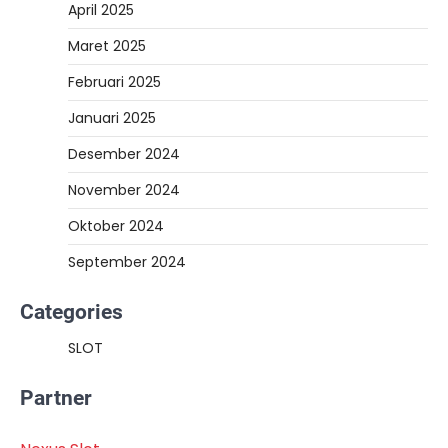
April 2025
Maret 2025
Februari 2025
Januari 2025
Desember 2024
November 2024
Oktober 2024
September 2024
Categories
SLOT
Partner