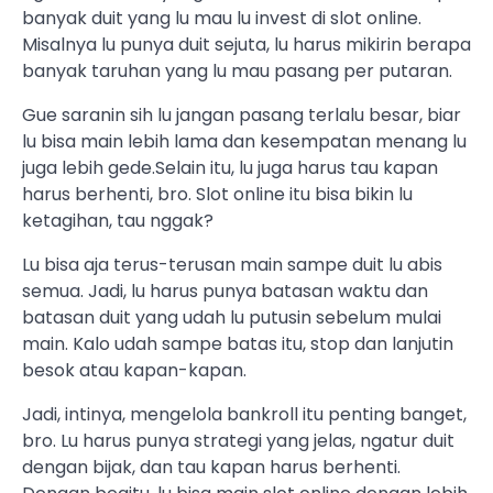
banyak duit yang lu mau lu invest di slot online.
Misalnya lu punya duit sejuta, lu harus mikirin berapa
banyak taruhan yang lu mau pasang per putaran.
Gue saranin sih lu jangan pasang terlalu besar, biar
lu bisa main lebih lama dan kesempatan menang lu
juga lebih gede.Selain itu, lu juga harus tau kapan
harus berhenti, bro. Slot online itu bisa bikin lu
ketagihan, tau nggak?
Lu bisa aja terus-terusan main sampe duit lu abis
semua. Jadi, lu harus punya batasan waktu dan
batasan duit yang udah lu putusin sebelum mulai
main. Kalo udah sampe batas itu, stop dan lanjutin
besok atau kapan-kapan.
Jadi, intinya, mengelola bankroll itu penting banget,
bro. Lu harus punya strategi yang jelas, ngatur duit
dengan bijak, dan tau kapan harus berhenti.