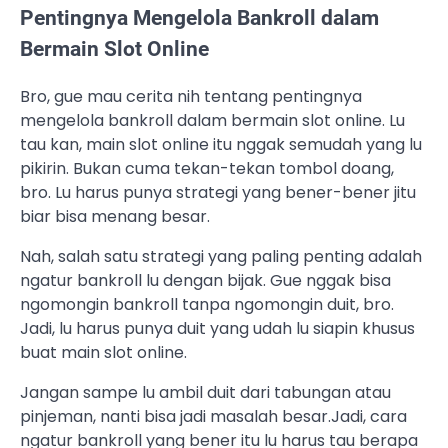
Pentingnya Mengelola Bankroll dalam
Bermain Slot Online
Bro, gue mau cerita nih tentang pentingnya
mengelola bankroll dalam bermain slot online. Lu
tau kan, main slot online itu nggak semudah yang lu
pikirin. Bukan cuma tekan-tekan tombol doang,
bro. Lu harus punya strategi yang bener-bener jitu
biar bisa menang besar.
Nah, salah satu strategi yang paling penting adalah
ngatur bankroll lu dengan bijak. Gue nggak bisa
ngomongin bankroll tanpa ngomongin duit, bro.
Jadi, lu harus punya duit yang udah lu siapin khusus
buat main slot online.
Jangan sampe lu ambil duit dari tabungan atau
pinjeman, nanti bisa jadi masalah besar.Jadi, cara
ngatur bankroll yang bener itu lu harus tau berapa