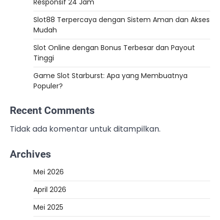
Responsif 24 Jam
Slot88 Terpercaya dengan Sistem Aman dan Akses
Mudah
Slot Online dengan Bonus Terbesar dan Payout
Tinggi
Game Slot Starburst: Apa yang Membuatnya
Populer?
Recent Comments
Tidak ada komentar untuk ditampilkan.
Archives
Mei 2026
April 2026
Mei 2025