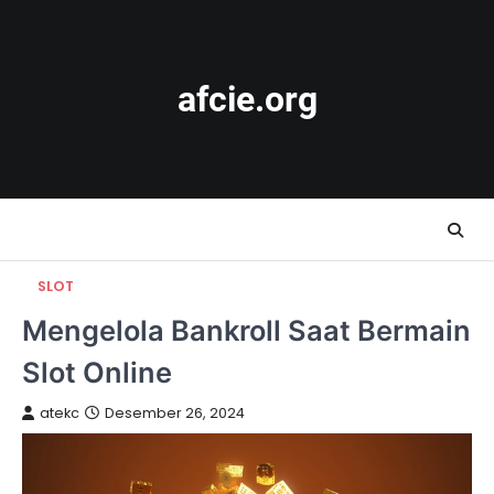
Skip
to
content
afcie.org
SLOT
Mengelola Bankroll Saat Bermain
Slot Online
atekc
Desember 26, 2024