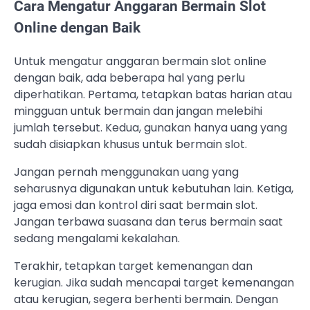
Cara Mengatur Anggaran Bermain Slot
Online dengan Baik
Untuk mengatur anggaran bermain slot online
dengan baik, ada beberapa hal yang perlu
diperhatikan. Pertama, tetapkan batas harian atau
mingguan untuk bermain dan jangan melebihi
jumlah tersebut. Kedua, gunakan hanya uang yang
sudah disiapkan khusus untuk bermain slot.
Jangan pernah menggunakan uang yang
seharusnya digunakan untuk kebutuhan lain. Ketiga,
jaga emosi dan kontrol diri saat bermain slot.
Jangan terbawa suasana dan terus bermain saat
sedang mengalami kekalahan.
Terakhir, tetapkan target kemenangan dan
kerugian. Jika sudah mencapai target kemenangan
atau kerugian, segera berhenti bermain. Dengan