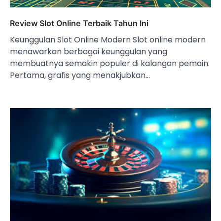
Review Slot Online Terbaik Tahun Ini
Keunggulan Slot Online Modern Slot online modern
menawarkan berbagai keunggulan yang
membuatnya semakin populer di kalangan pemain.
Pertama, grafis yang menakjubkan…