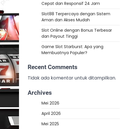
Cepat dan Responsif 24 Jam
Slot88 Terpercaya dengan Sistem
Aman dan Akses Mudah
Slot Online dengan Bonus Terbesar
dan Payout Tinggi
Game Slot Starburst: Apa yang
Membuatnya Populer?
Recent Comments
Tidak ada komentar untuk ditampilkan.
Archives
Mei 2026
April 2026
Mei 2025