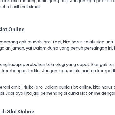
ne biar bisa menang lebih gampang. Jangan lupa pake stra
etin hasil maksimal.
lot Online
memang gak mudah, bro. Tapi, kita harus selalu siap untu
alan jaman, ya! Dalam dunia yang penuh persaingan ini, 
 menghadapi perubahan teknologi yang cepat. Biar gak tert
erkembangan terkini. Jangan lupa, selalu pantau kompetit
i ambil risiko, bro. Dalam dunia slot online, kita harus 
. Jadi, ayo kita jadi pemenang di dunia slot online denga
i Slot Online