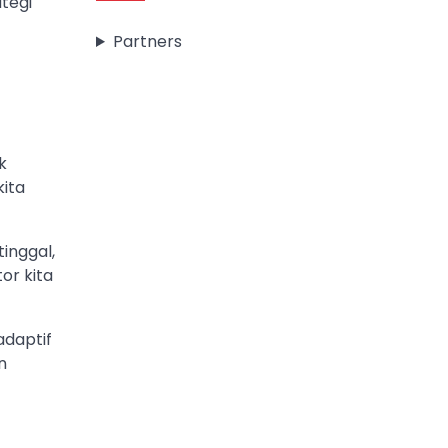
tegi
Partners
k
kita
inggal,
or kita
adaptif
n