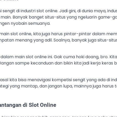
git di industri slot online. Jadi gini, di dunia maya, indus
n-main. Banyak banget situs-situs yang ngeluarin game-
pengen nyobain semuanya.
 main slot online, kita juga harus pintar-pintar dalam memil
atan menang yang adil. Soalnya, banyak juga situs-situ
tu dalam main slot online ini. Gak cuma hoki doang, bro. Kit
Jangan sampe kecanduan dan bikin kita jadi kerja keras 
sal kita bisa menavigasi kompetisi sengit yang ada di indus
rategi yang mantap, dan jangan lupa, mainnya juga harus 
ntangan di Slot Online