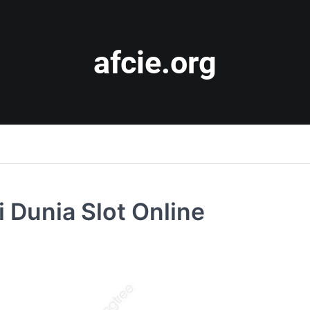
afcie.org
 Dunia Slot Online