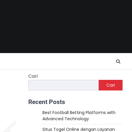
Cari
Cari
Recent Posts
Best Football Betting Platforms with
Advanced Technology
Situs Togel Online dengan Layanan