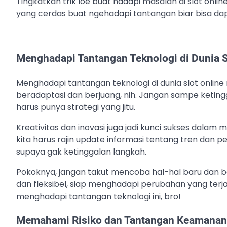
Tingkatkan trik loe buat hadapi masalah di slot onli
yang cerdas buat ngehadapi tantangan biar bisa dap
Menghadapi Tantangan Teknologi di Dunia S
Menghadapi tantangan teknologi di dunia slot online 
beradaptasi dan berjuang, nih. Jangan sampe ketingg
harus punya strategi yang jitu.
Kreativitas dan inovasi juga jadi kunci sukses dalam
kita harus rajin update informasi tentang tren dan p
supaya gak ketinggalan langkah.
Pokoknya, jangan takut mencoba hal-hal baru dan beran
dan fleksibel, siap menghadapi perubahan yang terjadi
menghadapi tantangan teknologi ini, bro!
Memahami Risiko dan Tantangan Keamanan d