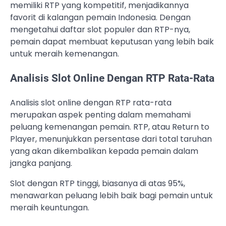
memiliki RTP yang kompetitif, menjadikannya
favorit di kalangan pemain Indonesia. Dengan
mengetahui daftar slot populer dan RTP-nya,
pemain dapat membuat keputusan yang lebih baik
untuk meraih kemenangan.
Analisis Slot Online Dengan RTP Rata-Rata
Analisis slot online dengan RTP rata-rata
merupakan aspek penting dalam memahami
peluang kemenangan pemain. RTP, atau Return to
Player, menunjukkan persentase dari total taruhan
yang akan dikembalikan kepada pemain dalam
jangka panjang.
Slot dengan RTP tinggi, biasanya di atas 95%,
menawarkan peluang lebih baik bagi pemain untuk
meraih keuntungan.