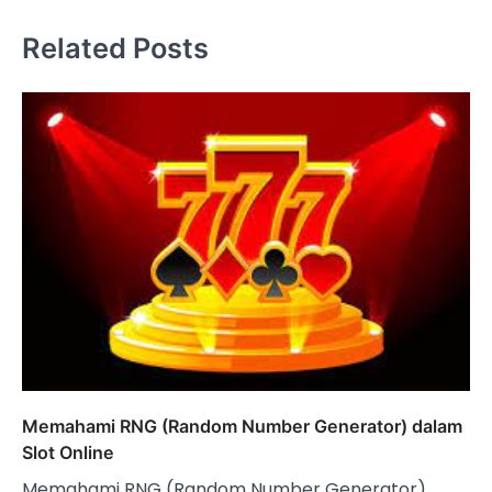
Related Posts
Memahami RNG (Random Number Generator) dalam
Slot Online
Memahami RNG (Random Number Generator)