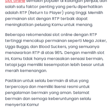
Slot online
semakin populer di kalangan penjudi, dan
salah satu faktor penting yang perlu diperhatikan
adalah RTP (Return to Player) yang tinggi. Memilih
permainan slot dengan RTP terbaik dapat
meningkatkan peluang Kamu untuk menang.
Beberapa rekomendasi slot online dengan RTP
tertinggi mencakup permainan seperti Mega Joker,
Ugga Bugga, dan Blood Suckers, yang semuanya
menawarkan RTP di atas 96%. Dengan memilih slot
ini, Kamu tidak hanya merasakan sensasi bermain,
tetapi juga memiliki kesempatan lebih besar untuk
meraih kemenangan.
Pastikan untuk selalu bermain di situs yang
terpercaya dan memiliki lisensi resmi untuk
pengalaman bermain yang aman. Selamat
bermain dan semoga keberuntungan selalu
menyertai Kamu!