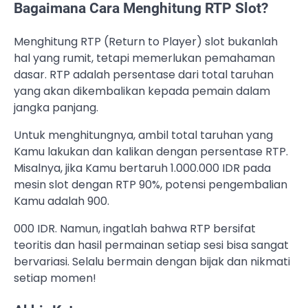
Bagaimana Cara Menghitung RTP Slot?
Menghitung RTP (Return to Player) slot bukanlah
hal yang rumit, tetapi memerlukan pemahaman
dasar. RTP adalah persentase dari total taruhan
yang akan dikembalikan kepada pemain dalam
jangka panjang.
Untuk menghitungnya, ambil total taruhan yang
Kamu lakukan dan kalikan dengan persentase RTP.
Misalnya, jika Kamu bertaruh 1.000.000 IDR pada
mesin slot dengan RTP 90%, potensi pengembalian
Kamu adalah 900.
000 IDR. Namun, ingatlah bahwa RTP bersifat
teoritis dan hasil permainan setiap sesi bisa sangat
bervariasi. Selalu bermain dengan bijak dan nikmati
setiap momen!