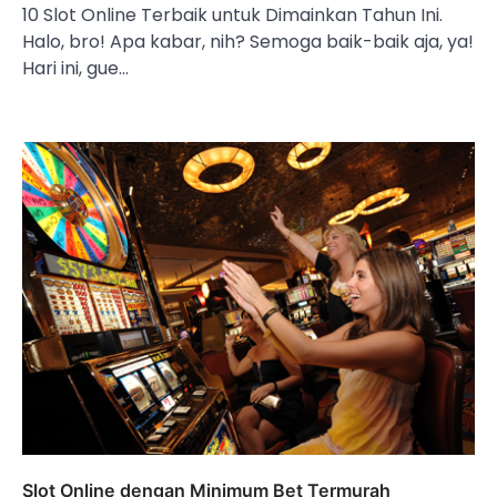
10 Slot Online Terbaik untuk Dimainkan Tahun Ini.
Halo, bro! Apa kabar, nih? Semoga baik-baik aja, ya!
Hari ini, gue…
Slot Online dengan Minimum Bet Termurah