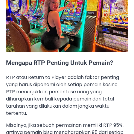
Mengapa RTP Penting Untuk Pemain?
RTP atau Return to Player adalah faktor penting
yang harus dipahami oleh setiap pemain kasino.
RTP menunjukkan persentase uang yang
diharapkan kembali kepada pemain dari total
taruhan yang dilakukan dalam jangka waktu
tertentu.
Misalnya, jika sebuah permainan memiliki RTP 95%,
artinya pemain bisa mengharapkan 95 dari setiap