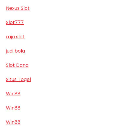
Nexus Slot
Slot777
raja slot
judi bola
Slot Dana
Situs Togel
Win88
Win88
Win88