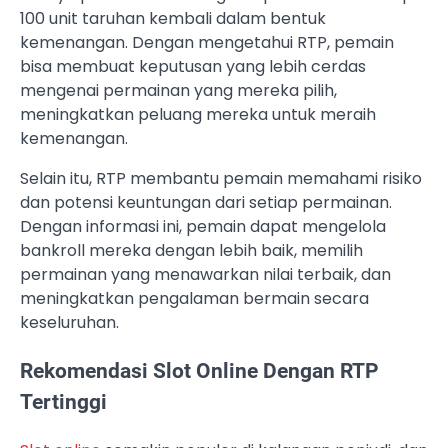
100 unit taruhan kembali dalam bentuk
kemenangan. Dengan mengetahui RTP, pemain
bisa membuat keputusan yang lebih cerdas
mengenai permainan yang mereka pilih,
meningkatkan peluang mereka untuk meraih
kemenangan.
Selain itu, RTP membantu pemain memahami risiko
dan potensi keuntungan dari setiap permainan.
Dengan informasi ini, pemain dapat mengelola
bankroll mereka dengan lebih baik, memilih
permainan yang menawarkan nilai terbaik, dan
meningkatkan pengalaman bermain secara
keseluruhan.
Rekomendasi Slot Online Dengan RTP
Tertinggi