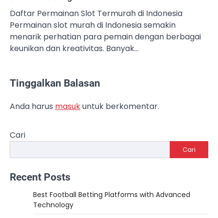
Daftar Permainan Slot Termurah di Indonesia
Permainan slot murah di Indonesia semakin
menarik perhatian para pemain dengan berbagai
keunikan dan kreativitas. Banyak…
Tinggalkan Balasan
Anda harus
masuk
untuk berkomentar.
Cari
Cari
Recent Posts
Best Football Betting Platforms with Advanced
Technology