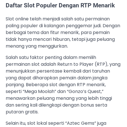
Daftar Slot Populer Dengan RTP Menarik
Slot online telah menjadi salah satu permainan
paling populer di kalangan penggemar judi. Dengan
berbagai tema dan fitur menarik, para pemain
tidak hanya mencari hiburan, tetapi juga peluang
menang yang menggiurkan.
Salah satu faktor penting dalam memilih
permainan slot adalah Return to Player (RTP), yang
menunjukkan persentase kembali dari taruhan
yang dapat diharapkan pemain dalam jangka
panjang. Beberapa slot dengan RTP menarik,
seperti “Mega Moolah” dan “Gonzo’s Quest,”
menawarkan peluang menang yang lebih tinggi
dan sering kali dilengkapi dengan bonus serta
putaran gratis.
Selain itu, slot lokal seperti “Aztec Gems” juga