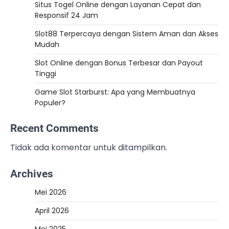
Situs Togel Online dengan Layanan Cepat dan
Responsif 24 Jam
Slot88 Terpercaya dengan Sistem Aman dan Akses
Mudah
Slot Online dengan Bonus Terbesar dan Payout
Tinggi
Game Slot Starburst: Apa yang Membuatnya
Populer?
Recent Comments
Tidak ada komentar untuk ditampilkan.
Archives
Mei 2026
April 2026