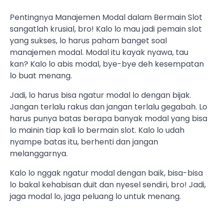
Pentingnya Manajemen Modal dalam Bermain Slot
sangatlah krusial, bro! Kalo lo mau jadi pemain slot
yang sukses, lo harus paham banget soal
manajemen modal. Modal itu kayak nyawa, tau
kan? Kalo lo abis modal, bye-bye deh kesempatan
lo buat menang.
Jadi, lo harus bisa ngatur modal lo dengan bijak.
Jangan terlalu rakus dan jangan terlalu gegabah. Lo
harus punya batas berapa banyak modal yang bisa
lo mainin tiap kali lo bermain slot. Kalo lo udah
nyampe batas itu, berhenti dan jangan
melanggarnya.
Kalo lo nggak ngatur modal dengan baik, bisa-bisa
lo bakal kehabisan duit dan nyesel sendiri, bro! Jadi,
jaga modal lo, jaga peluang lo untuk menang.