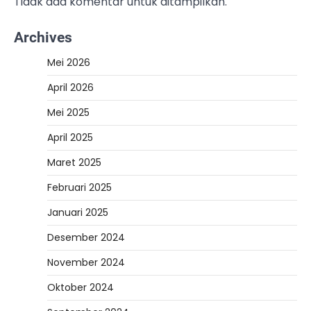
Tidak ada komentar untuk ditampilkan.
Archives
Mei 2026
April 2026
Mei 2025
April 2025
Maret 2025
Februari 2025
Januari 2025
Desember 2024
November 2024
Oktober 2024