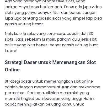
Ada yang namanya progressive slots, yang
jackpot-nya terus bertambah. Terus ada juga video
slots yang punya banyak fitur dan bonus. Jangan
lupa juga tentang classic slots yang simpel tapi bisa
ngasih untung besar.
Nah, kalo lu suka yang seru-seru, cobain deh 3D
slots. Jadi, sebelum lu main, pahami dulu jenis slot
online yang bisa bener-bener ngasih untung buat
lu, bro!
Strategi Dasar untuk Memenangkan Slot
Online
Strategi dasar untuk memenangkan slot online
adalah dengan memahami aturan dan mekanisme
permainan. Pertama, pilihlah mesin slot yang
memiliki tingkat pembayaran yang tinggi. Hal ini
dapat meningkatkan peluang Kamu untuk