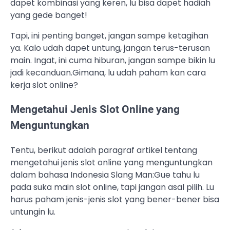
dapet kombinasi yang keren, lu bisa dapet hadiah
yang gede banget!
Tapi, ini penting banget, jangan sampe ketagihan
ya. Kalo udah dapet untung, jangan terus-terusan
main. Ingat, ini cuma hiburan, jangan sampe bikin lu
jadi kecanduan.Gimana, lu udah paham kan cara
kerja slot online?
Mengetahui Jenis Slot Online yang
Menguntungkan
Tentu, berikut adalah paragraf artikel tentang
mengetahui jenis slot online yang menguntungkan
dalam bahasa Indonesia Slang Man:Gue tahu lu
pada suka main slot online, tapi jangan asal pilih. Lu
harus paham jenis-jenis slot yang bener-bener bisa
untungin lu.