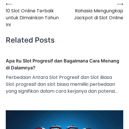
⟵
⟶
Navigasi
10 Slot Online Terbaik
Rahasia Mengungkap
pos
untuk Dimainkan Tahun
Jackpot di Slot Online
Ini
Related Posts
Apa Itu Slot Progresif dan Bagaimana Cara Menang
di Dalamnya?
Perbedaan Antara Slot Progresif dan Slot Biasa
Slot progresif dan slot biasa memiliki perbedaan
yang signifikan dalam cara kerjanya dan potensi…